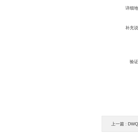
详细
补充
验
上一篇 :
DW