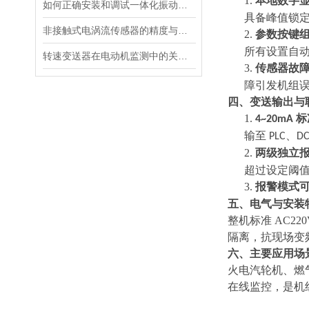
1.
本地数字
如何正确安装和调试一体化振动温度变送器？
具备峰值锁
非接触式电涡流传感器的精度与分辨率优化
2.
参数按键
所有设置自
转速变送器在电动机监测中的关键角色
3.
传感器故
障引发机组
四、变送输出与
1.
标
4~20mA
输至
、
PLC
DC
2.
两级独立
超过设定阈
3.
报警模式
五、电气与安装
整机标准
AC2
隔离，抗现场变
六、主要应用场
火电汽轮机、燃
在线监控，是机