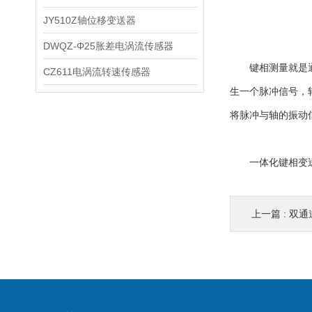
JY510Z轴位移变送器
DWQZ-Φ25胀差电涡流传感器
键相测量就是通过
CZ611电涡流转速传感器
生一个脉冲信号，
将脉冲与轴的振动
一体化键相变送器
上一篇 :
双通