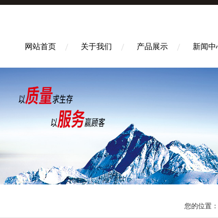
网站首页
关于我们
产品展示
新闻中
您的位置