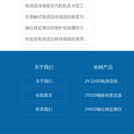
电涡流传感器在汽轮机及大型工业设备中的深度应用
非接触式电涡流传感器的精度与分辨率优化
轴位移监测仪的维护包括哪些方面？
你知道电涡流位移传感器的原理是什么吗？
关于我们
热销产品
关于我们
JY-210D电涡流传感器
在线留言
JY520轴振动变送器
联系我们
JY810轴位移监测仪