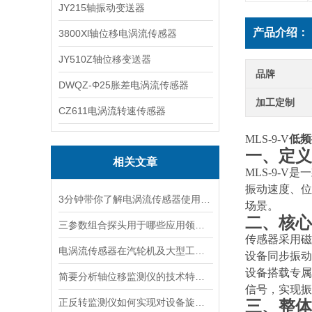
JY215轴振动变送器
产品介绍：
3800Xl轴位移电涡流传感器
JY510Z轴位移变送器
品牌
DWQZ-Φ25胀差电涡流传感器
加工定制
CZ611电涡流转速传感器
MLS-9-V
低频
一、定义
相关文章
MLS-9-V
振动速度、位
3分钟带你了解电涡流传感器使用时的影响因素
场景。
二、核心
三参数组合探头用于哪些应用领域？
传感器采用磁
电涡流传感器在汽轮机及大型工业设备中的深度应用
设备同步振动
设备搭载专属
简要分析轴位移监测仪的技术特点及其应用
信号，实现振
正反转监测仪如何实现对设备旋转方向的实时监测？
三、整体