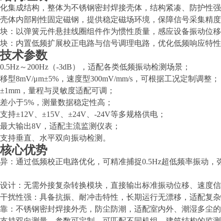
化集成结构，整体为不锈钢密封焊接壳体，结构紧凑、防护性强
块：壳体内部刚性固定磁钢，提供稳定磁场环境，保障信号采集精
感模块：以弹簧元件悬挂线圈组件作为惯性质量，感应设备振动位
出模块：内置低频扩展校正电路与信号调理电路，优化低频响应特
技术参数
：0.5Hz～200Hz（-3dB），适配各类低频振动检测场景；
位移型8mV/μm±5%，速度型300mV/mm/s，可根据工况定制调整；
：±1mm，量程与灵敏度适配可调；
：误差小于5%，测量数据稳定性高；
支持±12V、±15V、±24V、-24V等多规格供电；
压：最大输出8V，适配主流监测仪表；
式：支持垂直、水平双向振动检测。
核心优势
能优异：通过低频校正电路优化，可精准捕捉0.5Hz超低频率振
集成设计：无需外接复杂转换模块，直接输出标准振动位移、速度
与抗干扰性强：具备抗振、耐冲击特性，长期运行无漂移，适配复
能可靠：不锈钢密封焊接外壳，防尘防潮，适配室内外、潮湿多尘
广：支持双向测量，参数可定制，可匹配不同机组、建筑结构的监