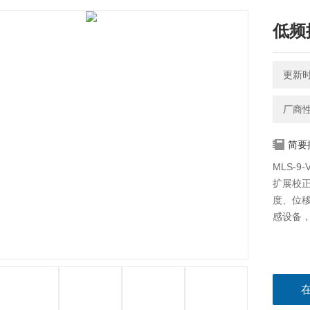
低频
更新时间
厂商
简要
MLS-
扩展校
度、位
感设备