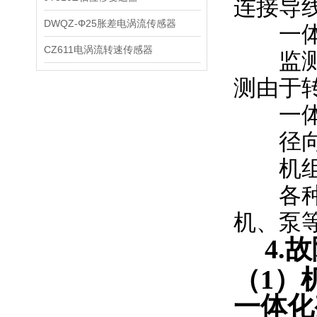
连接导
DWQZ-Φ25胀差电涡流传感器
一体化
CZ611电涡流转速传感器
监测旋
测由于
一体化
径向振
机组
各种滑
机、泵
4.
（1）
一体化