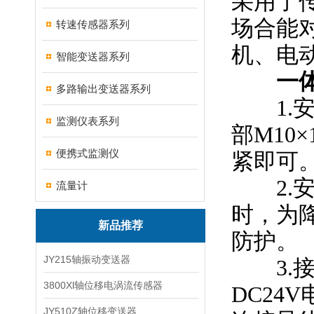
采用了
场合能
转速传感器系列
机、电
智能变送器系列
一
多路输出变送器系列
1.安
监测仪表系列
部M10
便携式监测仪
紧即可
2.安
流量计
时，为
新品推荐
防护。
JY215轴振动变送器
3.接
3800Xl轴位移电涡流传感器
DC24
JY510Z轴位移变送器